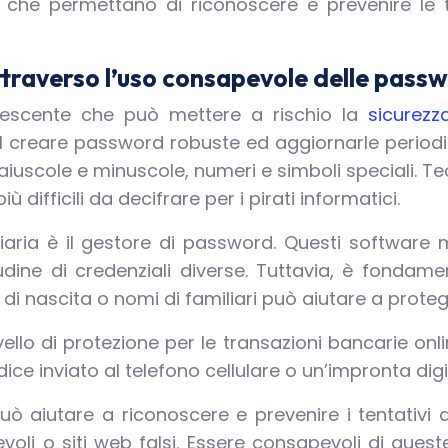
i che permettano di riconoscere e prevenire le t
ttraverso l’uso consapevole delle pass
rescente che può mettere a rischio la
sicurezz
nel creare password robuste ed aggiornarle period
aiuscole e minuscole, numeri e simboli speciali. T
 difficili da decifrare per i pirati informatici.
anziaria è il gestore di password. Questi softw
dine di credenziali diverse. Tuttavia, è fondame
di nascita o nomi di familiari può aiutare a proteg
 livello di protezione per le transazioni bancarie o
e inviato al telefono cellulare o un’impronta digi
può aiutare a riconoscere e prevenire i tentativi 
voli o siti web falsi. Essere consapevoli di ques