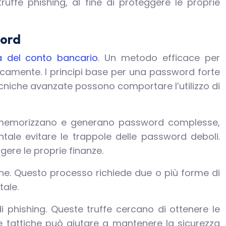
ruffe phishing, al fine di proteggere le proprie
word
a del conto bancario
. Un metodo efficace per
icamente. I principi base per una password forte
ecniche avanzate possono comportare l’utilizzo di
are memorizzano e generano password complesse,
ntale evitare le trappole delle password deboli.
gere le proprie finanze.
nline. Questo processo richiede due o più forme di
tale.
di phishing. Queste truffe cercano di ottenere le
te tattiche può aiutare a mantenere la sicurezza