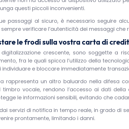
’utente non ha accesso al dispositivo utilizzato p
lunga questi piccoli inconvenienti.
 due passaggi al sicuro, è necessario seguire al
 sempre verificare l’autenticità dei messaggi che r
are le frodi sulla vostra carta di credi
i digitalizzazione crescente, sono soggette a ris
to, fra le quali spicca l’utilizzo della tecnologia d
i individuare e bloccare immediatamente transazio
ca rappresenta un altro baluardo nella difesa co
 timbro vocale, rendono l’accesso ai dati della c
otegge le informazioni sensibili, evitando che cada
 servizi di notifica in tempo reale, in grado di segn
enire prontamente, limitando i danni.