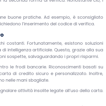
er la seconda forma di verifica. Nonostante ciò, i
cune buone pratiche. Ad esempio, è sconsigliato
ichiedono l’inserimento del codice di verifica.
to
chi costanti. Fortunatamente, esistono soluzioni
i intelligenza artificiale. Questa, grazie alla sua
ni sospette, salvaguardando i propri risparmi.
ntro le frodi bancarie. Riconoscimenti basati su
arta di credito sicuro e personalizzato. Inoltre,
no nelle mani sbagliate.
alare attività insolite legate all’uso della carta.