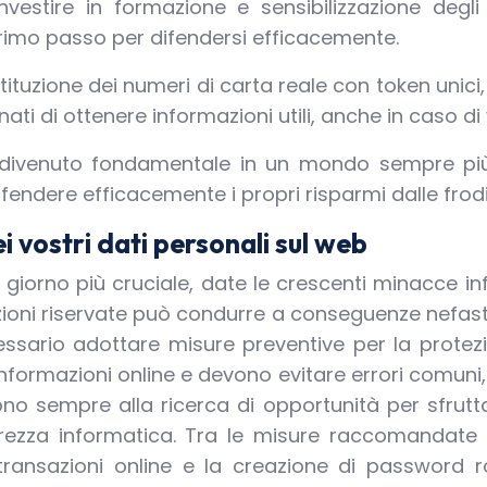
nvestire in formazione e sensibilizzazione degl
 primo passo per difendersi efficacemente.
ostituzione dei numeri di carta reale con token uni
ti di ottenere informazioni utili, anche in caso di 
è divenuto fondamentale in un mondo sempre più 
ifendere efficacemente i propri risparmi dalle frod
i vostri dati personali sul web
i giorno più cruciale, date le crescenti minacce i
zioni riservate può condurre a conseguenze nefaste,
cessario adottare misure preventive per la protez
i informazioni online e devono evitare errori comuni
ono sempre alla ricerca di opportunità per sfrutt
curezza informatica. Tra le misure raccomandate d
 transazioni online e la creazione di password 