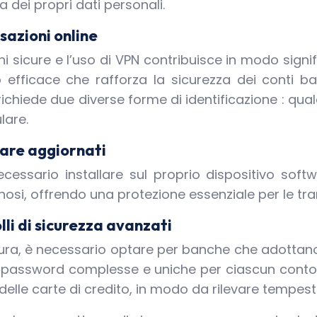
a dei propri dati personali.
nsazioni online
 sicure e l’uso di VPN contribuisce in modo signifi
efficace che rafforza la sicurezza dei conti ban
ichiede due diverse forme di identificazione : q
lare.
ware aggiornati
cessario installare sul proprio dispositivo sof
si, offrendo una protezione essenziale per le tran
lli di sicurezza avanzati
ura, è necessario optare per banche che adottano p
re password complesse e uniche per ciascun conto f
delle carte di credito, in modo da rilevare tempest