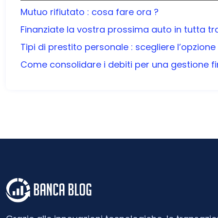
Mutuo rifiutato : cosa fare ora ?
Finanziate la vostra prossima auto in tutta tran
Tipi di prestito personale : scegliere l’opzion
Come consolidare i debiti per una gestione fi