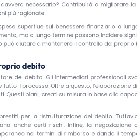
è davvero necessario? Contribuirà a migliorare 
ni più ragionate.
 spese superflue sul benessere finanziario a lung
ento, ma a lungo termine possono incidere signifi
lo può aiutare a mantenere il controllo del propri
proprio debito
tore del debito. Gli intermediari professionali sv
utto il processo. Oltre a questo, l’elaborazione di 
i. Questi piani, creati su misura in base alla cap
restiti per la ristrutturazione del debito. Tutt
rtano anche certi rischi. Infine, la negoziazion
raneo nei termini di rimborso e dando il tempo n