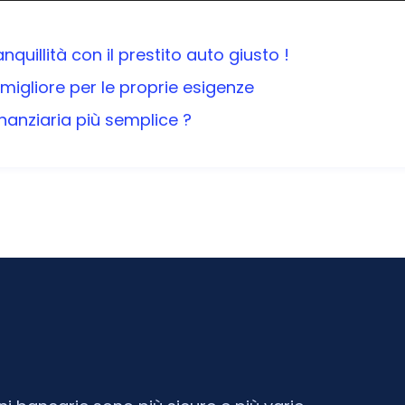
quillità con il prestito auto giusto !
e migliore per le proprie esigenze
nanziaria più semplice ?